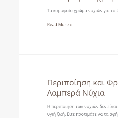
κορυφαίο
χρώμα
Το κορυφαίο χρώμα νυχιών για το 
νυχιών
Read More »
της
χρονιάς
για
το
2025
Περιποίηση και Φρ
Περιποίηση
και
Λαμπερά Νύχια
Φροντίδα
των
Η περιποίηση των νυχιών δεν είναι
Νυχιών:
υγιή ζωή. Είτε προτιμάτε να τα αφή