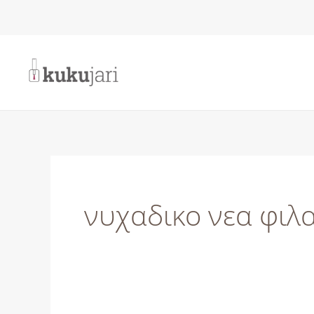
Μετάβαση
στο
περιεχόμενο
νυχαδικο νεα φιλ