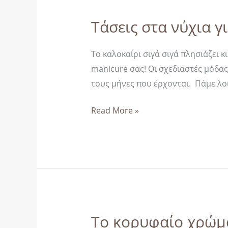
Τάσεις στα νύχια γ
Τάσεις
στα
νύχια
Το καλοκαίρι σιγά σιγά πλησιάζει 
για
manicure σας! Οι σχεδιαστές μόδα
την
τους μήνες που έρχονται. Πάμε λοιπ
άνοιξη
Read More »
και
το
καλοκαίρι
του
2025
Το κορυφαίο χρώμα
Το