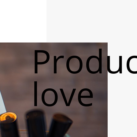
Produc
love