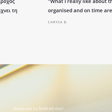
έροχος
"What I really like about t
χνει τη
organised and on time are
CHRYSA B.
Ανανέωσε τη διάθεσή σου!