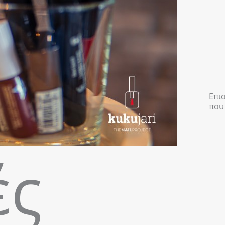
Επι
που
ές