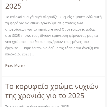
2025
για
την
άνοιξη
Το καλοκαίρι σιγά σιγά πλησιάζει κι εμείς είμαστε εδώ αυτή
και
τη φορά για να επικεντρωθούμε στις τάσεις των
το
αποχρώσεων για το manicure σας! Οι σχεδιαστές μόδας
καλοκαίρι
στα SS25 shows τους δίνουν έμπνευση φέρνοντας μας τα
του
νέα χρώματα που θα κυριαρχήσουν τους μήνες που
2025
έρχονται. Πάμε λοιπόν να δούμε τις τάσεις για άνοιξη και
καλοκαίρι 2025 […]
Read More »
Το κορυφαίο χρώμα νυχιών
Το
κορυφαίο
της χρονιάς για το 2025
χρώμα
νυχιών
Το κορυφαίο χρώμα νυχιών για το 2025