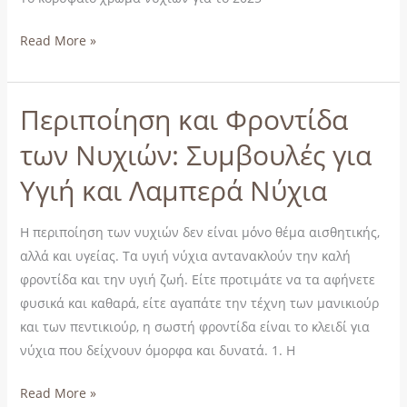
της
χρονιάς
Read More »
για
το
2025
Περιποίηση και Φροντίδα
Περιποίηση
και
των Νυχιών: Συμβουλές για
Φροντίδα
Υγιή και Λαμπερά Νύχια
των
Νυχιών:
Συμβουλές
Η περιποίηση των νυχιών δεν είναι μόνο θέμα αισθητικής,
για
αλλά και υγείας. Τα υγιή νύχια αντανακλούν την καλή
Υγιή
φροντίδα και την υγιή ζωή. Είτε προτιμάτε να τα αφήνετε
και
φυσικά και καθαρά, είτε αγαπάτε την τέχνη των μανικιούρ
Λαμπερά
και των πεντικιούρ, η σωστή φροντίδα είναι το κλειδί για
Νύχια
νύχια που δείχνουν όμορφα και δυνατά. 1. Η
Read More »