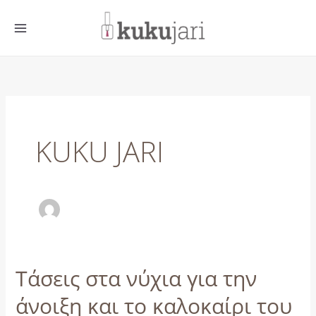
Μετάβαση
στο
περιεχόμενο
KUKU JARI
Τάσεις στα νύχια για την
Τάσεις
στα
άνοιξη και το καλοκαίρι του
νύχια