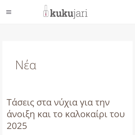
Μετάβαση
στο
περιεχόμενο
Νέα
Τάσεις στα νύχια για την
Τάσεις
στα
άνοιξη και το καλοκαίρι του
νύχια
2025
για
την