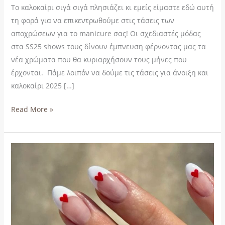
άνοιξη
Το καλοκαίρι σιγά σιγά πλησιάζει κι εμείς είμαστε εδώ αυτή
και
τη φορά για να επικεντρωθούμε στις τάσεις των
το
αποχρώσεων για το manicure σας! Οι σχεδιαστές μόδας
καλοκαίρι
στα SS25 shows τους δίνουν έμπνευση φέρνοντας μας τα
του
νέα χρώματα που θα κυριαρχήσουν τους μήνες που
2025
έρχονται. Πάμε λοιπόν να δούμε τις τάσεις για άνοιξη και
καλοκαίρι 2025 […]
Read More »
Τα
τέλεια
νύχια
για
τον
Άγιο